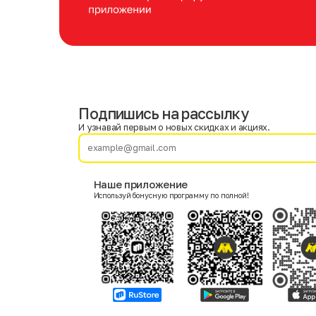
Подпишись на рассылку
Имя
Фамилия
И узнавай первым о новых скидках и акциях.
E-mail
Наше приложение
Используй бонусную программу по полной!
Пол
Мужской
Женский
Согласие на получение чеков по электронной почте