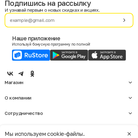
Подпишись на рассылку
И узнавай первым о новых скидках и акциях.
Имя
Фамилия
Наше приложение
Используй бонусную программу по полной!
E-mail
Пол
Мужской
Женский
Магазин
Согласие на получение чеков по электронной почте
Женское
О компании
Мужское
Аксессуары
О нас
Детское
Сотрудничество
Отзывы
Блог
Оптовикам
Вакансии
Помощь
Москва
Арендодателям
Магазины
Мы используем cookie-файлы.
Реклама