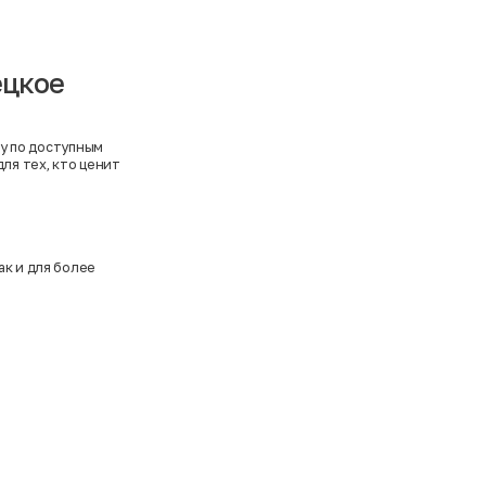
ецкое
у по доступным
ля тех, кто ценит
ак и для более