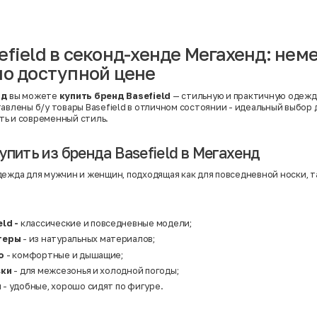
Вискоза | Нейлон
Вискоза | Полиэстер
й
Вискоза | Полиэстер | Хлопок
Вискоза | Эластан
efield в секонд-хенде Мегахенд: нем
Искусственная замша
ный
Кашемир
по доступной цене
Кашемир | Нейлон
й
Кашемир | Хлопок
Кашемир | Шерсть
нд
вы можете
купить бренд Basefield
— стильную и практичную одежд
Лён
авлены б/у товары Basefield в отличном состоянии - идеальный выбор д
й
Модал
ь и современный стиль.
Натуральная замша
Натуральная кожа
Нейлон
упить из бренда Basefield в Мегахенд
Полиэстер
Полиэстер | Спандекс
дежда для мужчин и женщин, подходящая как для повседневной носки, т
Полиэстер | Хлопок
Полиэстер | Экокожа
Полиэстер | Эластан
Сатин
Твид
ld -
классические и повседневные модели;
Хлопок
итеры
- из натуральных материалов;
Хлопок | Эластан
Шёлк
о
- комфортные и дышащие;
Шёлк | Шерсть
вки
- для межсезонья и холодной погоды;
Шерсть
ы
- удобные, хорошо сидят по фигуре.
Экокожа
Эластан