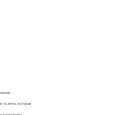
бление -
er
и
Lerros
, которые
о сочетания с