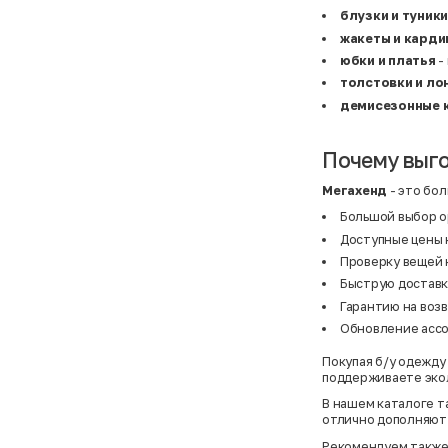
BF
41
блузки и туники
BF
42
Bivolino
43
жакеты и карди
Black Forest
44
юбки и платья
-
Blind Date
44,5
Bogner
45
толстовки и ло
Bonita
46
демисезонные 
Boohoo
48+
Brax
4XL
British Knights
4XL
Bruno Banani
4XL
Почему выго
Buena Vista
5-7 лет
Bugatti
5XL
Мегахенд
- это бол
Burberry
5XL
C&A
5XL
Большой выбор о
Calvin Klein
62 см (3 мес.)
Доступные цены 
Camel Active
68 см (6 мес.)
Camp David
6-9 мес.
Проверку вещей 
Caprice
6XL
Быструю доставку
Carhartt
6XL
Гарантию на возв
Carlo Colucci
6XL
Cavori
80 см (12 мес.)
Обновление асс
Champion
8-10 лет
Chloe
86 см (18 мес.)
Покупая б/у одежду 
Christian Berg
9-18 мес.
поддерживаете эко
Ciao
98 см (3 года)
CityLine
L
В нашем каталоге т
Claudio Conti
L
отлично дополняют 
CLOCKHAUSE
L/XL
&Co
L/XL
Рекомендуем также