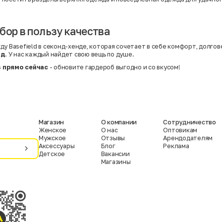
бор в пользу качества
у Basefield в секонд-хенде, которая сочетает в себе комфорт, долгове
нд
. У нас каждый найдет свою вещь по душе.
 прямо сейчас
- обновите гардероб выгодно и со вкусом!
Магазин
О компании
Сотрудничество
Женское
О нас
Оптовикам
Мужское
Отзывы
Арендодателям
Аксессуары
Блог
Реклама
Детское
Вакансии
Магазины