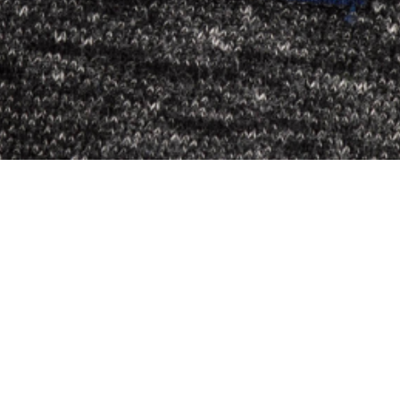
Материал
Акрил
Ангора
Ацетат
Бамбук
Бархат
Вельвет
Вискоза