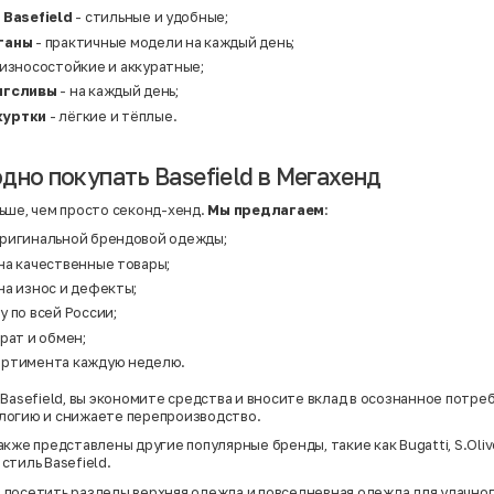
 Basefield
- стильные и удобные;
ганы
- практичные модели на каждый день;
 износостойкие и аккуратные;
нгсливы
- на каждый день;
куртки
- лёгкие и тёплые.
дно покупать Basefield в Мегахенд
ьше, чем просто секонд-хенд.
Мы предлагаем
:
ригинальной брендовой одежды;
на качественные товары;
на износ и дефекты;
 по всей России;
рат и обмен;
ортимента каждую неделю.
Basefield, вы экономите средства и вносите вклад в осознанное потре
логию и снижаете перепроизводство.
акже представлены другие популярные бренды, такие как
Bugatti
,
S.Oliv
стиль Basefield.
 посетить разделы
верхняя одежда
и
повседневная одежда
для удачног